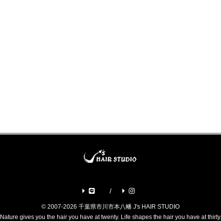
© 2007-2026 千葉県市川市本八幡 J's HAIR STUDIO
Nature gives you the hair you have at twenty. Life shapes the hair you have at thirty