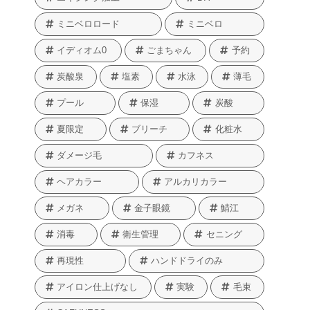
ミニベロロード
ミニベロ
イディオム0
ごまちゃん
予約
炭酸泉
塩素
水泳
薄毛
プール
保湿
炭酸
夏限定
ブリーチ
化粧水
ダメージ毛
カフネス
ヘアカラー
アルカリカラー
メガネ
金子眼鏡
鯖江
消毒
衛生管理
セニング
再現性
ハンドドライのみ
アイロン仕上げなし
実験
毛束