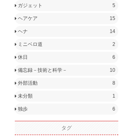
ガジェット
5
ヘアケア
15
ヘナ
14
ミニベロ道
2
休日
6
備忘録－技術と科学－
10
外部活動
8
未分類
1
独歩
6
タグ