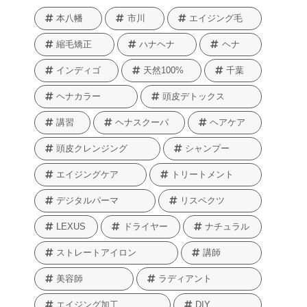
本八幡
市川
エイジング毛
縮毛矯正
ハナヘナ
ヘナ
インディゴ
天然100%
千葉
ヘナカラー
頭皮デトックス
講習
ヘナスクーパ
ヘアケア
頭皮クレンジング
シャンプー
エイジングケア
トリートメント
デジタルパーマ
リスペクツ
LEXUS
ドライヤー
ナチュラル
ストレートアイロン
講師
美容師
ラディアント
エイジング加工
DIY