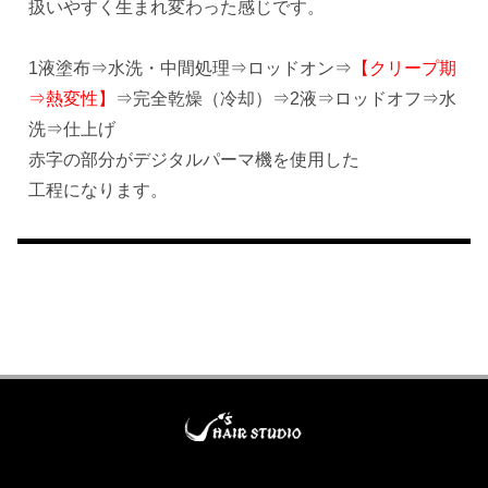
扱いやすく生まれ変わった感じです。
1液塗布⇒水洗・中間処理⇒ロッドオン⇒
【クリープ期
⇒熱変性】
⇒完全乾燥（冷却）⇒2液⇒ロッドオフ⇒水
洗⇒仕上げ
赤字の部分がデジタルパーマ機を使用した
工程になります。