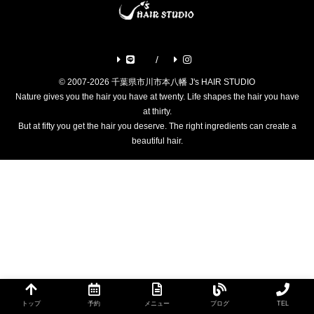
© 2007-2026 千葉県市川市本八幡 J's HAIR STUDIO
Nature gives you the hair you have at twenty. Life shapes the hair you have
at thirty.
But at fifty you get the hair you deserve. The right ingredients can create a
beautiful hair.
トップ
予約
メニュー
ブログ
TEL