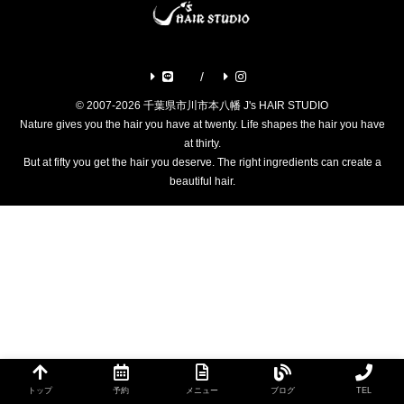
© 2007-2026 千葉県市川市本八幡 J's HAIR STUDIO
Nature gives you the hair you have at twenty. Life shapes the hair you have
at thirty.
But at fifty you get the hair you deserve. The right ingredients can create a
beautiful hair.
トップ
予約
メニュー
ブログ
TEL