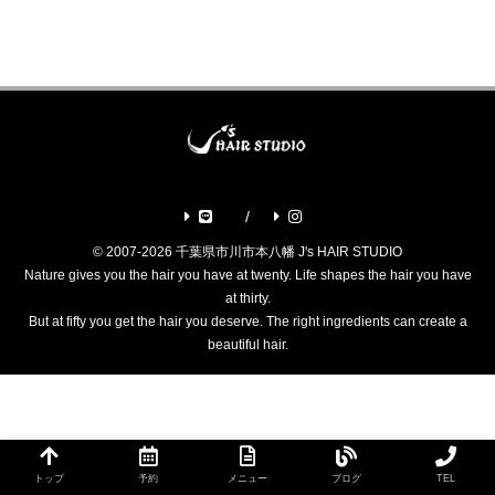
© 2007-2026 千葉県市川市本八幡 J's HAIR STUDIO
Nature gives you the hair you have at twenty. Life shapes the hair you have
at thirty.
But at fifty you get the hair you deserve. The right ingredients can create a
beautiful hair.
トップ
予約
メニュー
ブログ
TEL