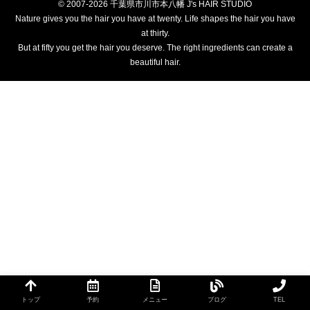
© 2007-2026 千葉県市川市本八幡 J's HAIR STUDIO
Nature gives you the hair you have at twenty. Life shapes the hair you have
at thirty.
But at fifty you get the hair you deserve. The right ingredients can create a
beautiful hair.
トップ
予約
メニュー
ブログ
TEL