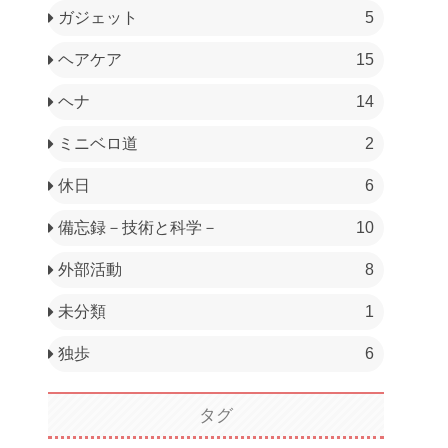
ガジェット
5
ヘアケア
15
ヘナ
14
ミニベロ道
2
休日
6
備忘録－技術と科学－
10
外部活動
8
未分類
1
独歩
6
タグ