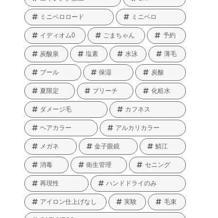
ミニベロロード
ミニベロ
イディオム0
ごまちゃん
予約
炭酸泉
塩素
水泳
薄毛
プール
保湿
炭酸
夏限定
ブリーチ
化粧水
ダメージ毛
カフネス
ヘアカラー
アルカリカラー
メガネ
金子眼鏡
鯖江
消毒
衛生管理
セニング
再現性
ハンドドライのみ
アイロン仕上げなし
実験
毛束